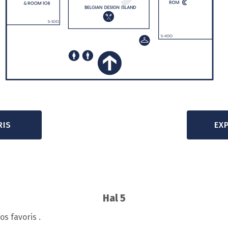
RIS
EX
Hal 5
os favoris .