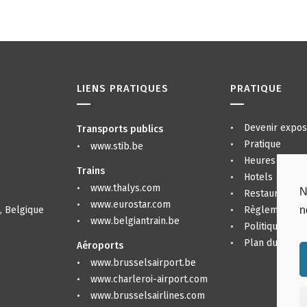
LIENS PRATIQUES
PRATIQUE
Devenir expos
Transports publics
Pratique
www.stib.be
Heures d’ouve
Trains
Hotels
www.thalys.com
N
Restaurants &
www.eurostar.com
, Belgique
Règlement gé
n
www.belgiantrain.be
Politique de co
Plan du site
Aéroports
www.brusselsairport.be
www.charleroi-airport.com
www.brusselsairlines.com