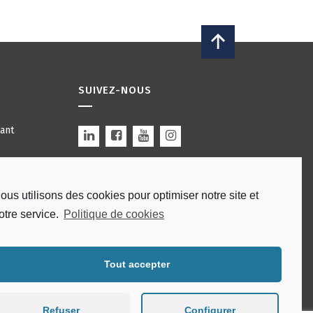
SUIVEZ-NOUS
ant
rture
ous utilisons des cookies pour optimiser notre site et
 Bars
Site by
modulo
.
néral
otre service.
Politique de cookies
nfidentialité
Tout accepter
Refuser
Configurer