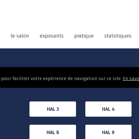
le salon
exposants
pratique
statistiques
pour faciliter votre expérience de navigation sur ce site.
En savo
HAL 3
HAL 4
HAL 8
HAL 9