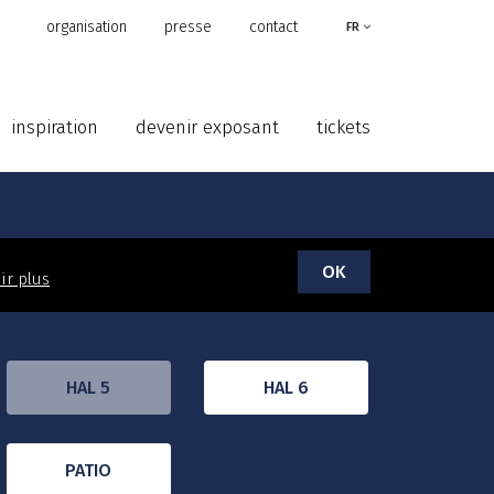
organisation
presse
contact
FR
inspiration
devenir exposant
tickets
OK
ir plus
HAL 5
HAL 6
PATIO