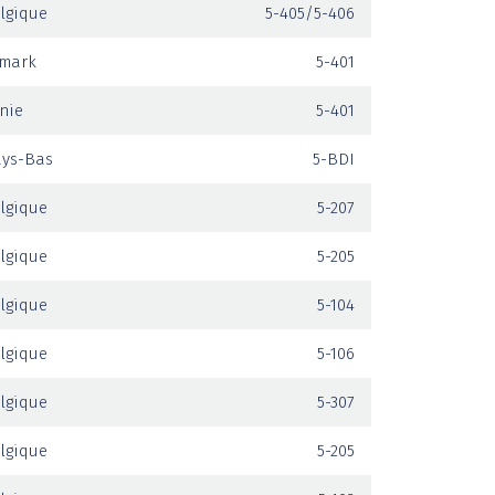
lgique
5-405/5-406
mark
5-401
nie
5-401
ays-Bas
5-BDI
lgique
5-207
lgique
5-205
lgique
5-104
lgique
5-106
lgique
5-307
lgique
5-205