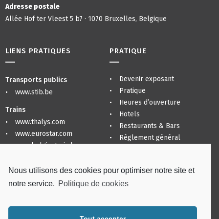
Adresse postale
Allée Hof ter Vleest 5 b7 · 1070 Bruxelles, Belgique
LIENS PRATIQUES
PRATIQUE
Devenir exposant
Transports publics
Pratique
www.stib.be
Heures d’ouverture
Trains
Hotels
www.thalys.com
Restaurants & Bars
www.eurostar.com
Règlement général
www.belgiantrain.be
Politique de confidentialité
Plan du site
Aéroports
Nous utilisons des cookies pour optimiser notre site et
www.brusselsairport.be
notre service.
Politique de cookies
www.charleroi-airport.com
www.brusselsairlines.com
Tout accepter