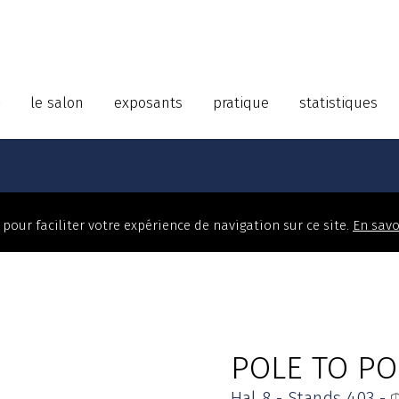
le salon
exposants
pratique
statistiques
pour faciliter votre expérience de navigation sur ce site.
En savo
POLE TO PO
Hal 8 - Stands 403 -