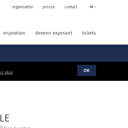
organisation
presse
contact
FR
inspiration
devenir exposant
tickets
OK
ir plus
LE